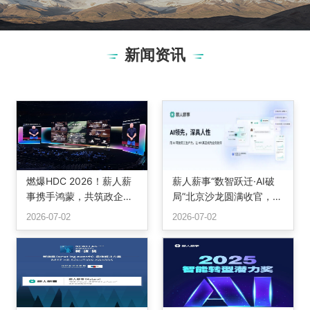
新闻资讯
燃爆HDC 2026！薪人薪
薪人薪事“数智跃迁·AI破
事携手鸿蒙，共筑政企办
局”北京沙龙圆满收官，三
公智慧底座
位专家共话组织重构与智
2026-07-02
2026-07-02
能未来