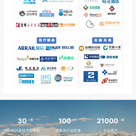
30
100
21000
+项
+个
+家
知识及技术和专利
国家及行业奖项
企业用户