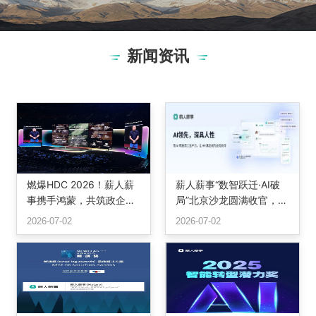
新闻资讯
燃爆HDC 2026！薪人薪
薪人薪事“数智跃迁·AI破
事携手鸿蒙，共筑政企办
局”北京沙龙圆满收官，三
公智慧底座
位专家共话组织重构与智
2026-07-02
2026-07-02
能未来