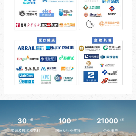
30
100
21000
+项
+个
+家
知识及技术和专利
国家及行业奖项
企业用户