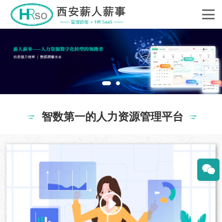
智数第一的人力资源管理平台