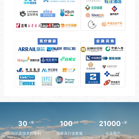
30
100
21000
+项
+个
+家
知识及技术和专利
国家及行业奖项
企业用户