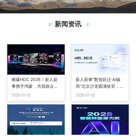
新闻资讯
燃爆HDC 2026！薪人薪
薪人薪事“数智跃迁·AI破
事携手鸿蒙，共筑政企办
局”北京沙龙圆满收官，三
公智慧底座
位专家共话组织重构与智
2026-07-02
2026-07-02
能未来