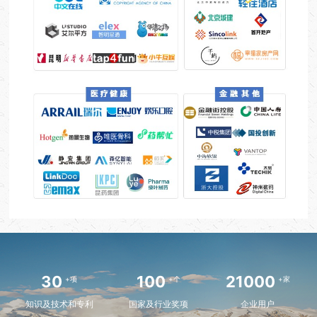
30
100
21000
+项
+个
+家
知识及技术和专利
国家及行业奖项
企业用户