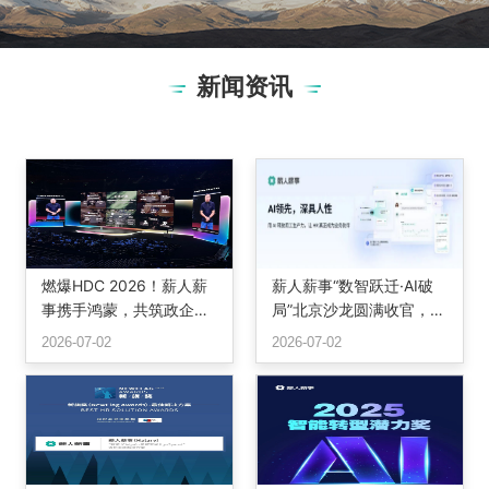
新闻资讯
燃爆HDC 2026！薪人薪
薪人薪事“数智跃迁·AI破
事携手鸿蒙，共筑政企办
局”北京沙龙圆满收官，三
公智慧底座
位专家共话组织重构与智
2026-07-02
2026-07-02
能未来