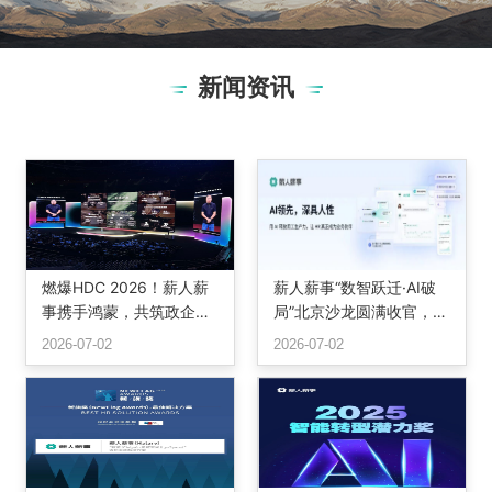
新闻资讯
燃爆HDC 2026！薪人薪
薪人薪事“数智跃迁·AI破
事携手鸿蒙，共筑政企办
局”北京沙龙圆满收官，三
公智慧底座
位专家共话组织重构与智
2026-07-02
2026-07-02
能未来