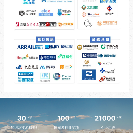
30
100
21000
+项
+个
+家
知识及技术和专利
国家及行业奖项
企业用户