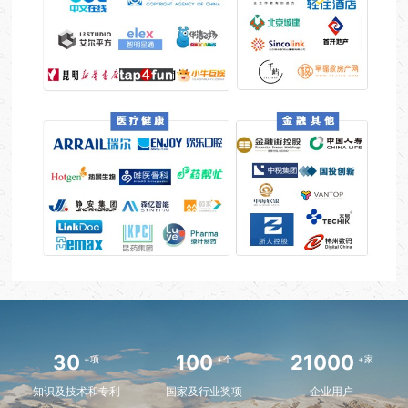
30
100
21000
+项
+个
+家
知识及技术和专利
国家及行业奖项
企业用户