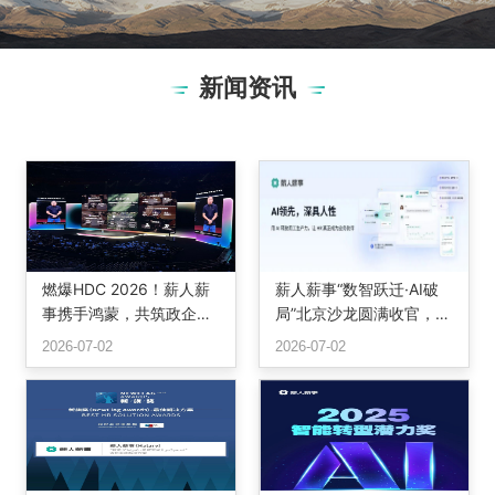
新闻资讯
燃爆HDC 2026！薪人薪
薪人薪事“数智跃迁·AI破
事携手鸿蒙，共筑政企办
局”北京沙龙圆满收官，三
公智慧底座
位专家共话组织重构与智
2026-07-02
2026-07-02
能未来