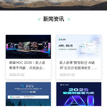
新闻资讯
燃爆HDC 2026！薪人薪
薪人薪事“数智跃迁·AI破
事携手鸿蒙，共筑政企办
局”北京沙龙圆满收官，三
公智慧底座
位专家共话组织重构与智
2026-07-02
2026-07-02
能未来