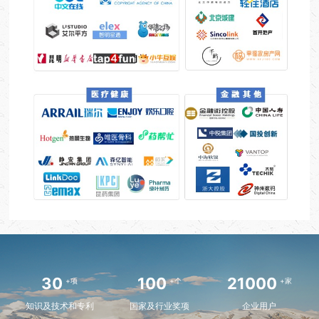
30
100
21000
+项
+个
+家
知识及技术和专利
国家及行业奖项
企业用户